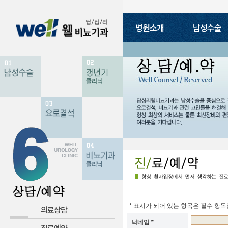
병원소개
남성수술
의료진소개
진료안내
병원둘
음경확대
귀두확대
갱년
요로결석
* 표시가 되어 있는 항목은 필수 항목
의료상담
...
닉네임 *
진료예약