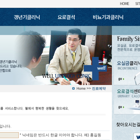
HOME
SI
갱년기클리닉
요로결석
비뇨기과클리닉
러보기
찾아오시는길
길이연장
조루증
발기부전
음경만곡증
이물질제거술
포경수술
기장애
발기부전치료
호르몬요법
네비도요법
이란
요로결석의 원인
요로결석의 증상
요로결석의 진단
요로결석의 치료
요
전립선질환클리닉
성병클리닉
방광/요
의료상담
>>
Home
진료예약
입니다.
* 닉네임은 반드시 한글 이어야 합니다. 예) 홍길동