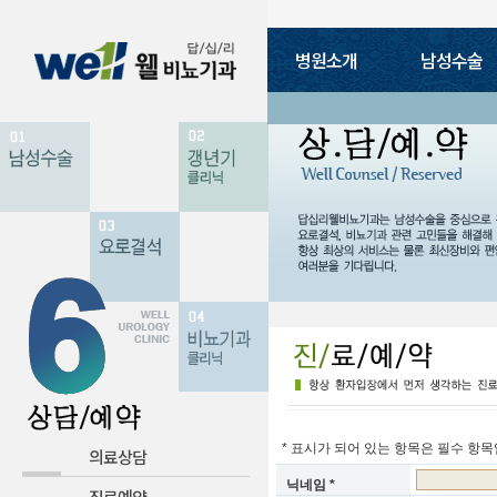
병원소개
남성수술
의료진소개
진료안내
병원둘
음경확대
귀두확대
갱년
요로결석
* 표시가 되어 있는 항목은 필수 항목
의료상담
...
닉네임 *
진료예약